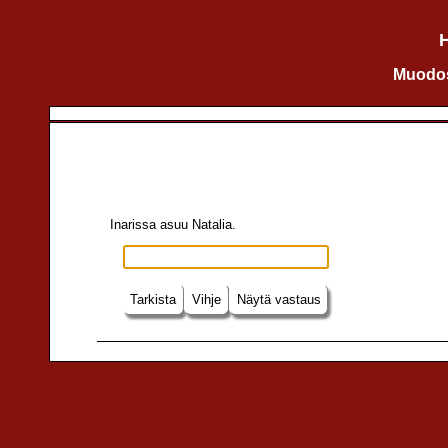
H
Muodos
Inarissa asuu Natalia.
Tarkista
Vihje
Näytä vastaus