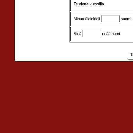
Te olette kurssilla.
Minun äidinkieli
suomi.
Sinä
enää nuori.
T