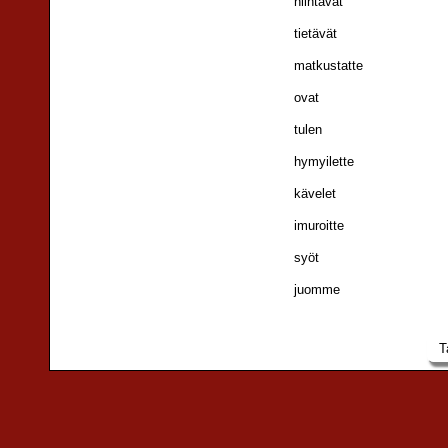
hiihtävät
tietävät
matkustatte
ovat
tulen
hymyilette
kävelet
imuroitte
syöt
juomme
T