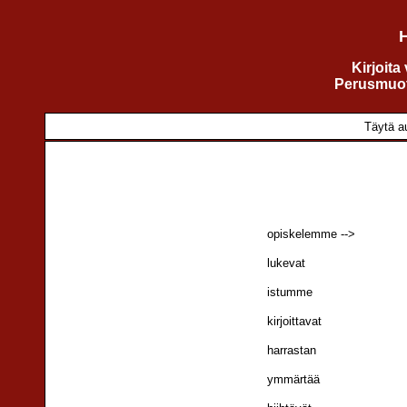
H
Kirjoita
Perusmuot
Täytä au
opiskelemme -->
lukevat
istumme
kirjoittavat
harrastan
ymmärtää