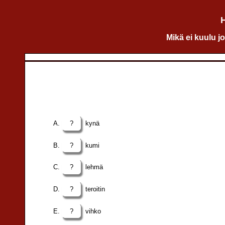
H
Mikä ei kuulu j
?
kynä
?
kumi
?
lehmä
?
teroitin
?
vihko