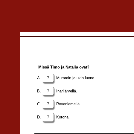
Missä Timo ja Natalia ovat?
?
Mummin ja ukin luona.
?
Inarijärvellä.
?
Rovaniemellä.
?
Kotona.