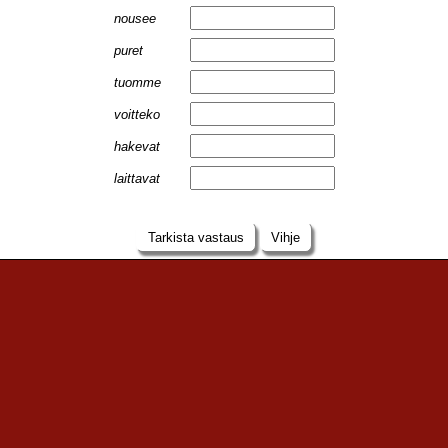
nousee
puret
tuomme
voitteko
hakevat
laittavat
Tarkista vastaus
Vihje