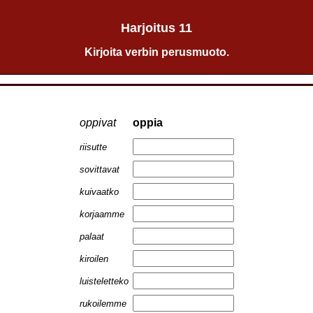
Harjoitus 11
Kirjoita verbin perusmuoto.
oppivat
oppia
riisutte
sovittavat
kuivaatko
korjaamme
palaat
kiroilen
luisteletteko
rukoilemme