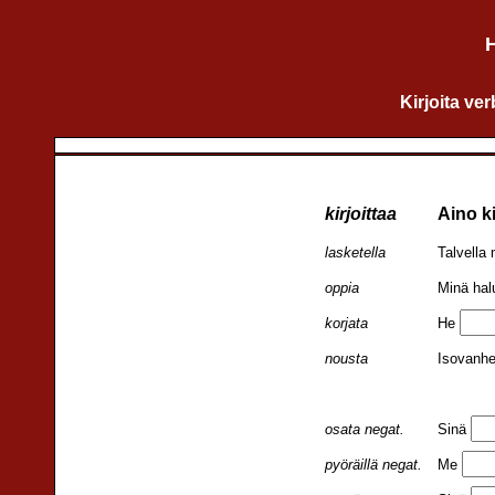
H
Kirjoita ve
kirjoittaa
Aino kir
lasketella
Talvella
oppia
Minä ha
korjata
He
nousta
Isovanh
osata negat.
Sinä
pyöräillä negat.
Me