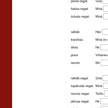
pestä negat.
Sinä
haluta negat.
Minä
tiskata negat.
Minä
nähdä
Hän
kirjoittaa
Minä en 
itkeä
He
purra
Vihainen
tarvita
Me
nähdä negat.
Sinä
tupakoida negat.
Minä
nousta negat.
Terttu
jaksaa negat.
He