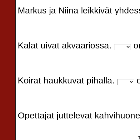
Markus ja Niina leikkivät yhde
Kalat uivat akvaariossa.
on
Koirat haukkuvat pihalla.
o
Opettajat juttelevat kahvihuon
T