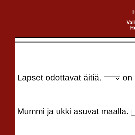
H
Val
He
Lapset odottavat äitiä.
on i
Mummi ja ukki asuvat maalla.