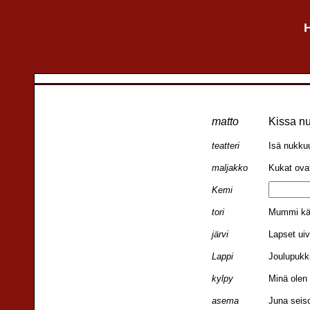
H
matto
Kissa n
teatteri
Isä nukku
maljakko
Kukat ova
Kemi
tori
Mummi kä
järvi
Lapset ui
Lappi
Joulupukk
kylpy
Minä olen
asema
Juna sei