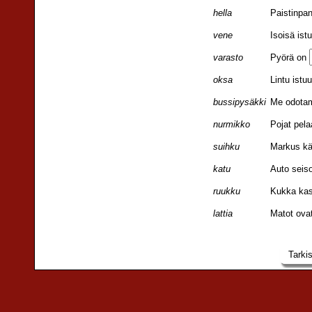
hella
Paistinpa
vene
Isoisä ist
varasto
Pyörä on
oksa
Lintu istu
bussipysäkki
Me odota
nurmikko
Pojat pela
suihku
Markus k
katu
Auto seis
ruukku
Kukka ka
lattia
Matot ova
Tarki