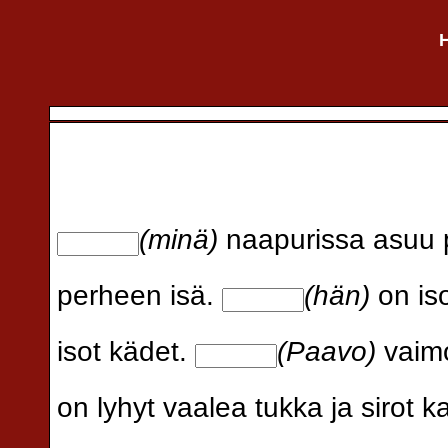
H
(minä)
naapurissa asuu p
perheen isä.
(hän)
on is
isot kädet.
(Paavo)
vaimo
on lyhyt vaalea tukka ja sirot k