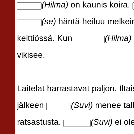
(Hilma)
on kaunis koira.
(se)
häntä heiluu melkei
keittiössä. Kun
(Hilma)
vikisee.
Laitelat harrastavat paljon. Ilta
jälkeen
(Suvi)
menee tall
ratsastusta.
(Suvi)
ei ol