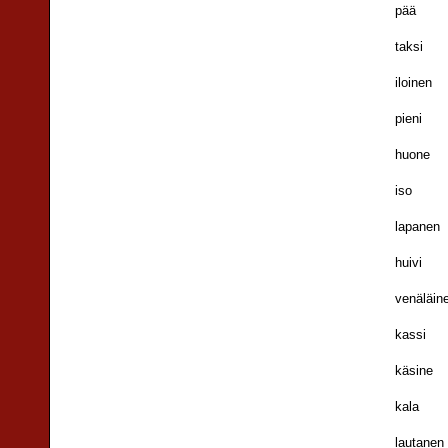
pää
taksi
iloinen
pieni
huone
iso
lapanen
huivi
venäläin
kassi
käsine
kala
lautanen