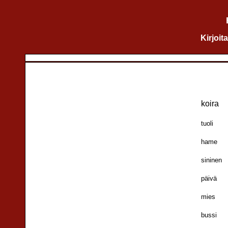
Kirjoit
koira
tuoli
hame
sininen
päivä
mies
bussi