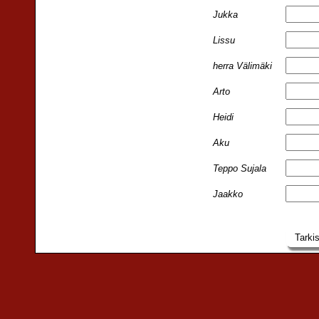
Jukka
Lissu
herra Välimäki
Arto
Heidi
Aku
Teppo Sujala
Jaakko
Tarki