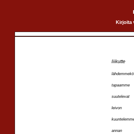
Kirjoita
liikutte
lähdemmekö
tapaamme
suutelevat
leivon
kuuntelemm
annan