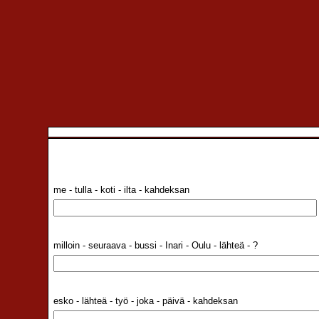
me - tulla - koti - ilta - kahdeksan
milloin - seuraava - bussi - Inari - Oulu - lähteä - ?
esko - lähteä - työ - joka - päivä - kahdeksan