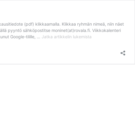
kausitiedote (pdf) klikkaamalla. Klikkaa ryhmän nimeä, niin näet
ämällä pyyntö sähköpostitse moninet(at)rovala.fi. Viikkokalenteri
Viikkokalenteri
unut Google-tilille, …
Jatka artikkelin
lukemista
ja
kuukausitiedote