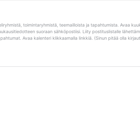
liryhmistä, toimintaryhmistä, teemailloista ja tapahtumista. Avaa kuu
kuukausitiedotteen suoraan sähköpostiisi. Liity postituslistalle lähett
pahtumat. Avaa kalenteri klikkaamalla linkkiä. (Sinun pitää olla kirjaut