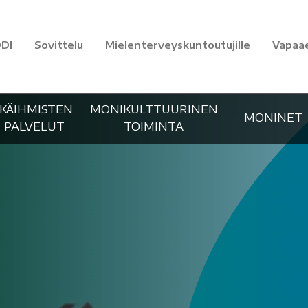
DI
Sovittelu
Mielenterveyskuntoutujille
Vapaa
IKÄIHMISTEN
MONIKULTTUURINEN
MONINET
PALVELUT
TOIMINTA