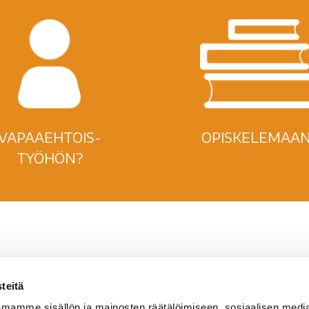
VAPAAEHTOIS-
OPISKELEMAAN
TYÖHÖN?
teitä
valan Setlementti ry
Sähköpostit
mamme sisällön ja mainosten räätälöimiseen, sosiaalisen medi