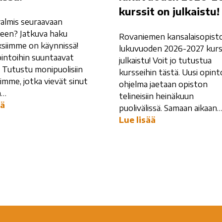
kurssit on julkaistu!
almis seuraavaan
een? Jatkuva haku
Rovaniemen kansalaisopist
ksiimme on käynnissä!
lukuvuoden 2026-2027 kurs
intoihin suuntaavat
julkaistu! Voit jo tutustua
 Tutustu monipuolisiin
kursseihin tästä. Uusi opint
imme, jotka vievät sinut
ohjelma jaetaan opiston
n…
telineisiin heinäkuun
ää
puolivälissä. Samaan aikaan
Lue lisää