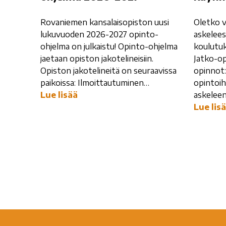
Rovaniemen kansalaisopiston uusi
Oletko v
lukuvuoden 2026-2027 opinto-
askelees
ohjelma on julkaistu! Opinto-ohjelma
koulutu
jaetaan opiston jakotelineisiin.
Jatko-op
Opiston jakotelineitä on seuraavissa
opinnot:
paikoissa: Ilmoittautuminen…
opintoih
Lue lisää
askelee
Lue lis