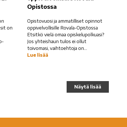
Opistossa
on
Opistovuosi ja ammatilliset opinnot
sit on
oppivelvollisille Rovala-Opistossa
Etsitkö vielä omaa opiskelupolkuasi?
o-
Jos yhteishaun tulos ei ollut
toivomasi, vaihtoehtoja on…
Lue lisää
…
Näytä lisää