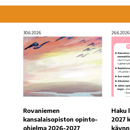
30.6.2026
26.6.2026
Rovaniemen
Haku 
kansalaisopiston opinto-
2027 k
ohjelma 2026-2027
käynn