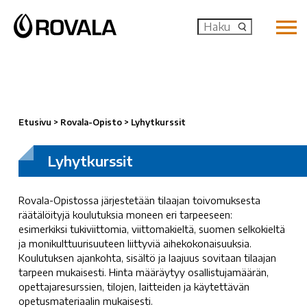
MENU: OP
Etusivu
>
Rovala-Opisto
>
Lyhytkurssit
Lyhytkurssit
Rovala-Opistossa järjestetään tilaajan toivomuksesta
räätälöityjä koulutuksia moneen eri tarpeeseen:
esimerkiksi tukiviittomia, viittomakieltä, suomen selkokieltä
ja monikulttuurisuuteen liittyviä aihekokonaisuuksia.
Koulutuksen ajankohta, sisältö ja laajuus sovitaan tilaajan
tarpeen mukaisesti. Hinta määräytyy osallistujamäärän,
opettajaresurssien, tilojen, laitteiden ja käytettävän
opetusmateriaalin mukaisesti.