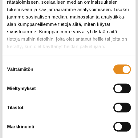
räätälöimiseen, sosiaalisen median ominaisuuksien
tukemiseen ja kävijämäärämme analysoimiseen. Lisäksi
jaamme sosiaalisen median, mainosalan ja analytiikka-
alan kumppaneillemme tietoja siitä, miten käytät
sivustoamme. Kumppanimme voivat yhdistää näitä
tietoja muihin tietoihin, joita olet antanut heille tai joita on
kerätty, kun olet käyttänyt heidän palvelujaan.
Suostumuksen
Välttämätön
valinta
Oikeustieteen valmennuskurssi
Mieltymykset
Tilastot
Markkinointi