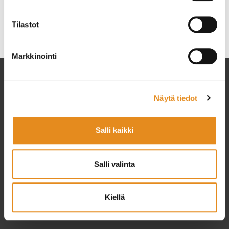
etunimi.sukunimi@rovala.fi
Tilastot
Markkinointi
Näytä tiedot
Salli kaikki
Setlementtiliiton jäsen
Salli valinta
Rovalan Setlementti ry
Kiellä
Rovala 5
96100 Rovaniemi