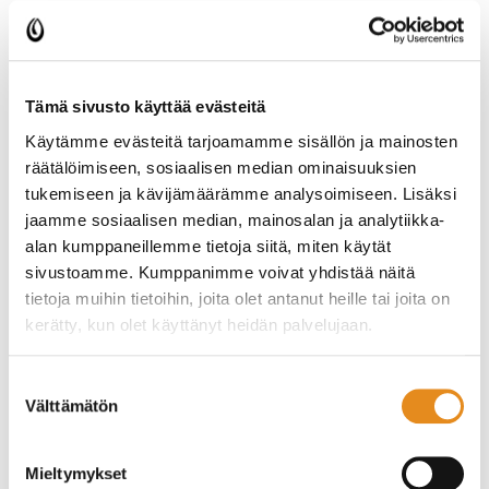
apulaisrehtori ja taitoaineiden suunnittelijaopettaja Jouni
Ylijääskö p. 040 487 3018 tai etunimi.sukunimi@rovala.fi
Tämä sivusto käyttää evästeitä
rehtori Paula Frantti-Niemelä 040 352 6547 tai
Käytämme evästeitä tarjoamamme sisällön ja mainosten
etunimi.sukunimi@rovala.fi
räätälöimiseen, sosiaalisen median ominaisuuksien
tukemiseen ja kävijämäärämme analysoimiseen. Lisäksi
jaamme sosiaalisen median, mainosalan ja analytiikka-
Musiikin suunnittelijaopettaja Toni Jaatinen p. 040 688 8575
tai etunimi.sukunimi@rovala.fi
alan kumppaneillemme tietoja siitä, miten käytät
sivustoamme. Kumppanimme voivat yhdistää näitä
tietoja muihin tietoihin, joita olet antanut heille tai joita on
Kädentaitojen, tanssin ja liikunnan suunnittelijaopettaja
kerätty, kun olet käyttänyt heidän palvelujaan.
Päivi Korteniemi p. 040 688 5904 tai
etunimi.sukunimi@rovala.fi
Suostumuksen
Välttämätön
valinta
Kirjoittamisen, sanataiteen sekä kielten
suunnittelijaopettaja Mervi Kutuniva p. 040 487 3015 tai
Mieltymykset