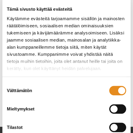
Mervi Kutuniva
Rovala-Opisto
Tämä sivusto käyttää evästeitä
Apulaisrehtori
Käytämme evästeitä tarjoamamme sisällön ja mainosten
040 487 3015
räätälöimiseen, sosiaalisen median ominaisuuksien
mervi.kutuniva(at)rovala.fi
tukemiseen ja kävijämäärämme analysoimiseen. Lisäksi
jaamme sosiaalisen median, mainosalan ja analytiikka-
Henna Palovaara
Rovala-Opisto
alan kumppaneillemme tietoja siitä, miten käytät
Koulutuspäällikkö
sivustoamme. Kumppanimme voivat yhdistää näitä
(monikielinen koulutus ja työelämä)
tietoja muihin tietoihin, joita olet antanut heille tai joita on
040-8295734
kerätty, kun olet käyttänyt heidän palvelujaan.
henna.palovaara(at)rovala.fi
Suostumuksen
Sari Laatikainen
Välttämätön
Rovala-Opisto
valinta
ammatillisen koulutuksen vastaava opettaja
040-718 0085
Mieltymykset
sari.laatikainen(at)rovala.fi
Tilastot