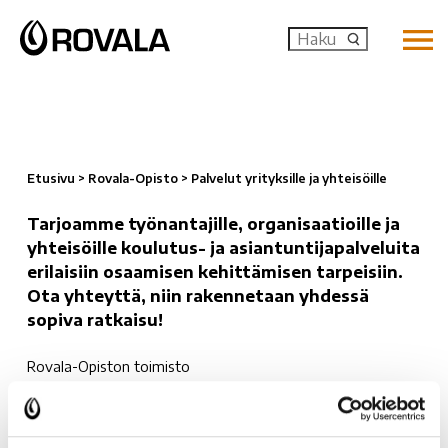
MENU: OP
Etusivu
>
Rovala-Opisto
>
Palvelut yrityksille ja yhteisöille
Tarjoamme työnantajille, organisaatioille ja
yhteisöille koulutus- ja asiantuntijapalveluita
erilaisiin osaamisen kehittämisen tarpeisiin.
Ota yhteyttä, niin rakennetaan yhdessä
sopiva ratkaisu!
Rovala-Opiston toimisto
040 487 3010
rovala-opisto(at)rovala.fi