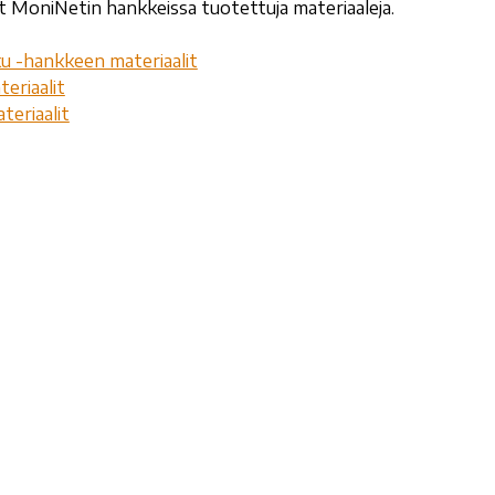
dät MoniNetin hankkeissa tuotettuja materiaaleja.
ku -hankkeen materiaalit
eriaalit
eriaalit