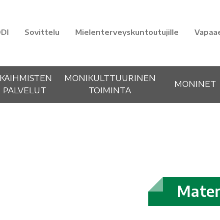
DI
Sovittelu
Mielenterveyskuntoutujille
Vapaa
IKÄIHMISTEN
MONIKULTTUURINEN
MONINET
PALVELUT
TOIMINTA
Mater