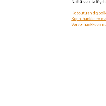
Näiltä sivuilta löy
Kotoutujan digipol
Kupo-hankkeen mat
Verso-hankkeen mat