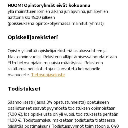
HUOM!
Opintoryhmät eivät kokoonnu
yllä mainittujen lomien aikana juhlapyhinä, juhlapyhien
aattoina klo 15.00 jälkeen
(poikkeuksena opinto-ohjelmassa mainitut ryhmät).
Opiskelijarekisteri
Opisto ylläpitää opiskelijarekisteriä asiakassuhteen ja
tilastoinnin vuoksi. Rekisterin ylläpitämisessä noudatetaan
EU:n tietosuojalain mukaisia määräyksiä. Rekisterin
sisältämiä henkilötietoja ei luovuteta kolmannelle
osapuolelle.
Tietosuojaseloste
.
Todistukset
Säännöllisesti (läsnä 3/4 opetustunneista) opetukseen
osallistuneet saavat pyynnöstä todistuksen opinnoistaan
(7,00 €). Jos opiskelusta on yli vuosi, todistuksesta peritään
11,00 €. Todistusmaksu maksetaan todistusta tilattaessa
(sisältää postimaksun). Todistuspyynnöt toimistoon p. 040