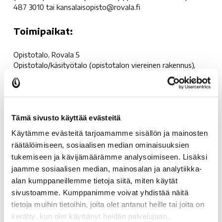
487 3010 tai kansalaisopisto@rovala.fi
Toimipaikat
:
Opistotalo, Rovala 5
Opistotalo/käsityötalo (opistotalon viereinen rakennus),
Rovala 5
Jokkakulma, opistotaloa vastapäätä, Rovala 5
Alakorkalon koulu, Niskanperänkuja 18
Alanampa, Harjunkankaantie 25
Auttin kylätalo, Koulunmutka 20
Tämä sivusto käyttää evästeitä
Eteläkeskus,Teknisen työn tila, Hallitie 23
Käytämme evästeitä tarjoamamme sisällön ja mainosten
Hirvaan koulu, Kemintie 1504
räätälöimiseen, sosiaalisen median ominaisuuksien
Kaukon koulu, Paavalniementie 17
tukemiseen ja kävijämäärämme analysoimiseen. Lisäksi
Koskenkylän koulu, Gunillantie 1
jaamme sosiaalisen median, mainosalan ja analytiikka-
Lehtojärvi, Lehtopirtti, Lehtojärventie 99
Lohinivan kylätalo, Mettisvaarantie 7 b 3
alan kumppaneillemme tietoja siitä, miten käytät
Lyseonpuiston lukio, Ruokasenkatu 18
sivustoamme. Kumppanimme voivat yhdistää näitä
Meltauksen koulu, Opinpolku 12
tietoja muihin tietoihin, joita olet antanut heille tai joita on
Misi, Misintie 823
kerätty, kun olet käyttänyt heidän palvelujaan.
Muurolan koulu / Totto-halli, Kosteenranta 1