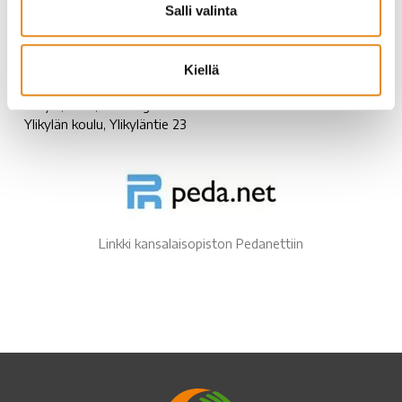
Salli valinta
Vanttauskoski, Vanttausjärven kylätalo, Vanttausjärventie
1062
Viirinkangas, Steinerkoulu, Viirinkankaantie 1
Vikajärven koulu, Liikekuja 3
Kiellä
Välijoen entinen koulu, Kuutostie 10
Ylikylä, Ylläri, Kivikangas 1
Ylikylän koulu, Ylikyläntie 23
Linkki kansalaisopiston Pedanettiin