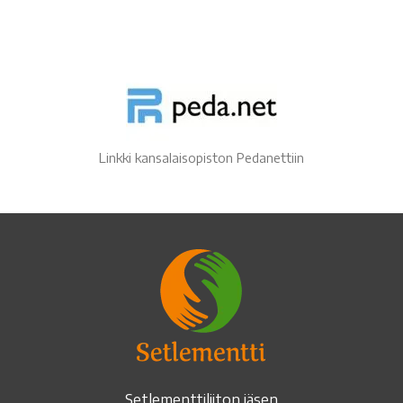
Linkki kansalaisopiston Pedanettiin
Setlementtiliiton jäsen