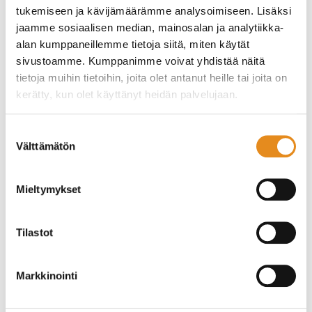
tukemiseen ja kävijämäärämme analysoimiseen. Lisäksi
jaamme sosiaalisen median, mainosalan ja analytiikka-
Opistojen toimiston kesäaukioloajat 2026
alan kumppaneillemme tietoja siitä, miten käytät
sivustoamme. Kumppanimme voivat yhdistää näitä
Opistojen toimiston asiakaspalvelun kesäaukioloajat:
tietoja muihin tietoihin, joita olet antanut heille tai joita on
15.-17.6. ma-ke avoinna klo 10-1518.-21.6.
kerätty, kun olet käyttänyt heidän palvelujaan.
suljettu22.6.-9.7. tavoitat meidät ma-to klo 10-15
puhelimitse 040 487…
Suostumuksen
Lue lisää
Välttämätön
valinta
7.5.2026
Mieltymykset
Tilastot
Markkinointi