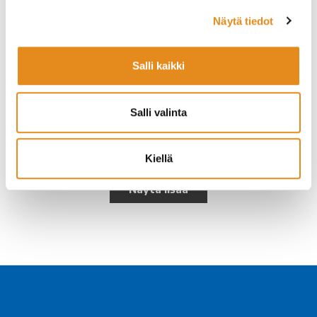
Näytä tiedot
Naapurinyyttärit
Salli kaikki
Naapurinyyttärit kokoaa naapuruston yhteen
21.5.2026 Klo 17-19Osoite: Vaaramo, Koulukuja 2,
Korkalovaara Korkalovaarassa vietetään
Salli valinta
yhteisöllistä kevätiltaa torstaina 21.5.2026, kun…
Lue lisää
Kiellä
Näytä lisää