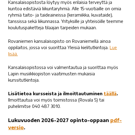
Kansalaisopistosta löytyy myös erilaisia terveyttä ja
kuntoa edistäviä liikuntaryhmiä. Alle 15-vuotiaille on omia
ryhmiä taito- ja taideaineissa (keramiikka, kuvataide),
tanssissa sekä liikunnassa. Yrityksille ja yhteisöille teemme
koulutuspaketteja tilaajan tarpeiden mukaan.
Rovaniemen kansalaisopisto on Rovaniemellä ainoa
oppilaitos, jossa voi suorittaa Yleisiä kielitutkintoja.
Lue
lisää.
Kansalaisopistossa voi valmentautua ja suorittaa myös
Lapin musiikkiopiston vaatimusten mukaisia
kurssitutkintoja.
Lisätietoa kursseista ja ilmoittautuminen
täällä
.
Ilmoittautua voi myös toimistossa (Rovala 5) tai
puhelimitse 040 487 3010.
Lukuvuoden 2026-2027 opinto-oppaan
pd
f-
versio
.