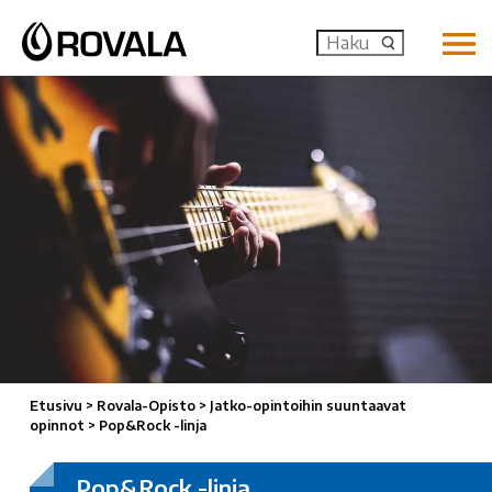
MENU: OP
Etusivu
>
Rovala-Opisto
>
Jatko-opintoihin suuntaavat
opinnot
>
Pop&Rock -linja
Pop&Rock -linja