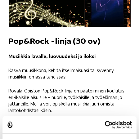
Pop&Rock -linja (30 ov)
Musiikkia lavalle, luovuudeksi ja iloksi
!
Kasva muusikkona, kehitä itseilmaisuasi tai syvenny
musiikkiin omassa tahdissasi.
Rovala-Opiston Pop&Rock-linja on päätoiminen koulutus
eri-ikäisille aikuisille – nuorille, työikäisille ja työelämän jo
jättäneille. Meillä voit opiskella musiikkia juuri omista
lähtökohdistasi käsin.
Musiikkilinjalla voit:
vahvistaa lavavarmuuttasi ja esiintymistaitojasi