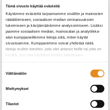
kehittää soittotaitojasi yksin ja yhdessä
Tämä sivusto käyttää evästeitä
laulaa, säveltää ja sovittaa omaa musiikkia
Käytämme evästeitä tarjoamamme sisällön ja mainosten
tutustua musiikkiteknologiaan ja studiotyöskentelyyn
räätälöimiseen, sosiaalisen median ominaisuuksien
opiskella musiikkiteoriaa käytännönläheisesti
esiintyä osana bändi-kokoonpanoa
tukemiseen ja kävijämäärämme analysoimiseen. Lisäksi
tutustua musiikkibisnekseen ja luovan alan
jaamme sosiaalisen median, mainosalan ja analytiikka-
mahdollisuuksiin
alan kumppaneillemme tietoja siitä, miten käytät
valinnaiset aineet: soittimen rakennus,
sivustoamme. Kumppanimme voivat yhdistää näitä
opetusharjoittelu,
tietoja muihin tietoihin, joita olet antanut heille tai joita on
mahdollisuus suorittaa Ilmaisun ohjaaminen -
kerätty, kun olet käyttänyt heidän palvelujaan.
tutkinnon osa kasvatus- ja ohjausalan
perustutkinnosta
Suostumuksen
Olipa haaveenasi muusikon ura, oman musiikin tekeminen
Välttämätön
valinta
tai puhdas ilo musiikin parissa, olet lämpimästi tervetullut
mukaan!
Mieltymykset
Koulutuksessa on mahdollisuus suorittaa Pop & Jazz
Konservatorion tutkintovaatimusten mukaisia
Tilastot
perustutkintoja eri instrumenteissa, teoria-aineissa ja
laulussa. Linjalla voi opiskella 1-2 vuotta.