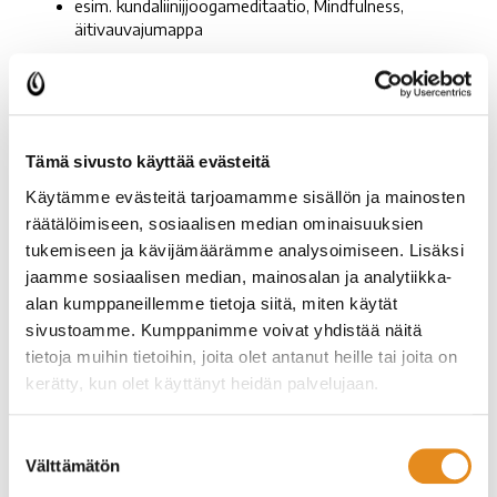
esim. kundaliinijjoogameditaatio, Mindfulness,
äitivauvajumappa
TYKY-seteli, Smartum-seteli, Virikeseteli, Edenred-
kortti:
Voit tehdä ilmoittautumisen netissä, mutta maksu pitää
suorittaa Rovalan toimistoon.
Tämä sivusto käyttää evästeitä
Käytämme evästeitä tarjoamamme sisällön ja mainosten
SmartumPay, Edenred-mobiili:
Voit ilmoittautua
netissä, ja sen jälkeen tehdä maksun kurssin hinnalla
räätälöimiseen, sosiaalisen median ominaisuuksien
Smartumin/Edenredin mobiilisovelluksessa. Lähetä sen
tukemiseen ja kävijämäärämme analysoimiseen. Lisäksi
jälkeen kuva kuitista osoitteeseen
jaamme sosiaalisen median, mainosalan ja analytiikka-
kansalaisopisto@rovala.fi.
alan kumppaneillemme tietoja siitä, miten käytät
sivustoamme. Kumppanimme voivat yhdistää näitä
ePassi:
Voit maksaa kurssimaksun suoraan netissä
tietoja muihin tietoihin, joita olet antanut heille tai joita on
ilmoittautumisen yhteydessä maksupainikkeiden kautta.
kerätty, kun olet käyttänyt heidän palvelujaan.
Nämä ovat henkilökohtaisia maksuvälineitä. Näillä
maksettua kurssimaksua ei voida palauttaa eikä niistä
Suostumuksen
anneta rahaa takaisin. Mikäli opisto peruu kurssin, opiskelija
Välttämätön
valinta
voi siirtää maksun toiseen kurssiin. Kuitenkin ePassilla