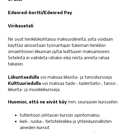
Edenred-kortti/Edenred Pay
Virikeseteli
Ne ovat henkilökohtaisia maksuvälineitä, joita voidaan
käyttää ainoastaan työnantajan tukeman henkilön
omaehtoisen liikunnan ja/tai kulttuurin maksamiseen.
Seteleitä ei vaihdeta rahaksi eikä niistä anneta rahaa
takaisin.
Liikuntaedulla
voi maksaa liikunta- ja tanssikursseja.
Kulttuuriedulla
voi maksaa taide-, kädentaito-, tanssi-,
liikunta- ja musiikkikursseja.
Huomioi, että ne eivät käy
mm. seuraaviin kursseihin:
tutkintoon johtavan kurssin opintomaksu
kieli-, ruoka-, tietotekniikka ja yhteiskunnallisten
aineiden kurssit