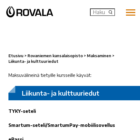
MENU: OP
Etusivu
>
Rovaniemen kansalaisopisto
>
Maksaminen
>
Liikunta- ja kulttuuriedut
Maksuvälineinä tietyille kursseille käyvät:
Liikunta- ja kulttuuriedut
TYKY-seteli
Smartum-seteli/SmartumPay
–
mobiilisovellus
ePassi