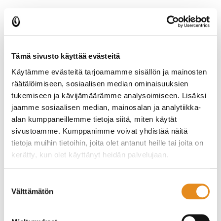
Arvola ja Ainola
Elokuussa 2002 käyttöön otetussa 15-paikkaisessa
ryhmäkoti
Arvolassa
ja tammikuussa 2013 avatussa 10-
Tämä sivusto käyttää evästeitä
paikkaisessa ryhmäkoti
Ainolassa
tarjotaan
Käytämme evästeitä tarjoamamme sisällön ja mainosten
kannustavassa ja turvallisessa ilmapiirissä yksilöllistä hoivaa
räätälöimiseen, sosiaalisen median ominaisuuksien
ja huolenpitoa fyysisesti huonokuntoisille ikäihmisille.
Asukas voi sisustaa huoneensa omilla huonekaluillaan ja
tukemiseen ja kävijämäärämme analysoimiseen. Lisäksi
esineillään. Arvolan huoneissa on pieni keittiönurkkaus.
jaamme sosiaalisen median, mainosalan ja analytiikka-
Arvolassa ja Ainolassa huoneisiin kuuluu turvapuhelin ja
alan kumppaneillemme tietoja siitä, miten käytät
oma, inva-mitoitettu kylpyhuone.
sivustoamme. Kumppanimme voivat yhdistää näitä
tietoja muihin tietoihin, joita olet antanut heille tai joita on
Ryhmäkodeissa on viihtyisät, yhteiset oleskelu- ja
kerätty, kun olet käyttänyt heidän palvelujaan.
ruokailutilat sekä sauna. Jokaisella asukkaalla on nimetty
omahoitaja ja ajan tasalla oleva hoito- ja
palvelusuunnitelma. Omaiset ja ystävät ovat tervetulleita
Suostumuksen
osallistumaan Arvolan ja Ainolan elämään ja Jokkakallion
Välttämätön
valinta
asumispalvelukeskuksen toimintaan.