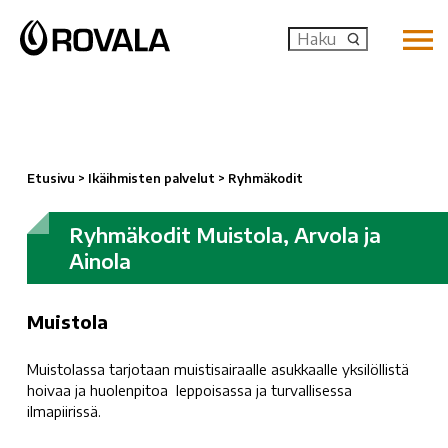
MENU: OP
Etusivu
>
Ikäihmisten palvelut
>
Ryhmäkodit
Ryhmäkodit Muistola, Arvola ja
Ainola
Muistola
Muistolassa tarjotaan muistisairaalle asukkaalle yksilöllistä
hoivaa ja huolenpitoa leppoisassa ja turvallisessa
ilmapiirissä.