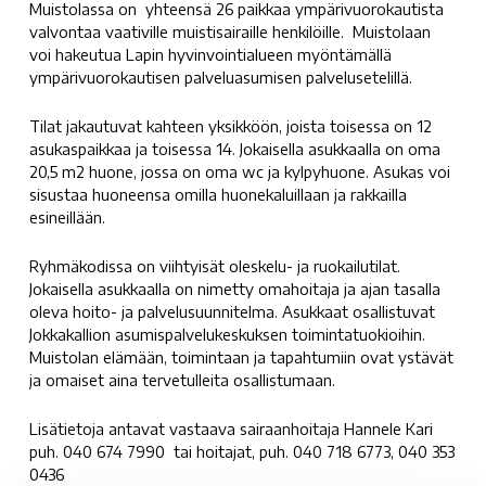
Muistolassa on yhteensä 26 paikkaa ympärivuorokautista
valvontaa vaativille muistisairaille henkilöille. Muistolaan
voi hakeutua Lapin hyvinvointialueen myöntämällä
ympärivuorokautisen palveluasumisen palvelusetelillä.
Tilat jakautuvat kahteen yksikköön, joista toisessa on 12
asukaspaikkaa ja toisessa 14. Jokaisella asukkaalla on oma
20,5 m2 huone, jossa on oma wc ja kylpyhuone. Asukas voi
sisustaa huoneensa omilla huonekaluillaan ja rakkailla
esineillään.
Ryhmäkodissa on viihtyisät oleskelu- ja ruokailutilat.
Jokaisella asukkaalla on nimetty omahoitaja ja ajan tasalla
oleva hoito- ja palvelusuunnitelma. Asukkaat osallistuvat
Jokkakallion asumispalvelukeskuksen toimintatuokioihin.
Muistolan elämään, toimintaan ja tapahtumiin ovat ystävät
ja omaiset aina tervetulleita osallistumaan.
Lisätietoja antavat vastaava sairaanhoitaja Hannele Kari
puh. 040 674 7990 tai hoitajat, puh. 040 718 6773, 040 353
0436