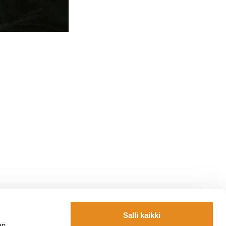
Salli kaikki
Yhteystiedot
an