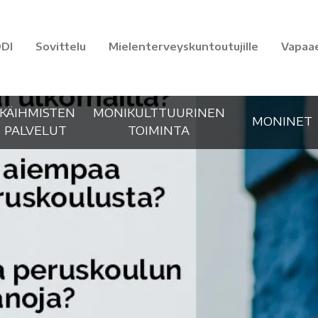
DI
Sovittelu
Mielenterveyskuntoutujille
Vapaa
IKÄIHMISTEN
MONIKULTTUURINEN
MONINET
PALVELUT
TOIMINTA