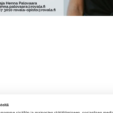
teitä
valan Setlementti ry
Sähköpostit
mamme sisällön ja mainosten räätälöimiseen, sosiaalisen medi