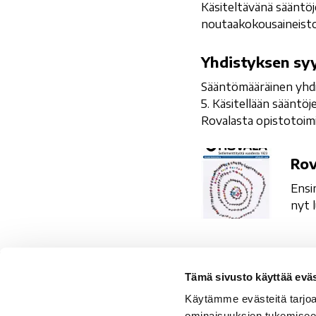
Käsiteltävänä sääntöj
noutaakokousaineisto 
Yhdistyksen
Yhdistyksen sy
syyskokous
Sääntömääräinen yhdi
5. Käsitellään sääntö
Rovalasta opistotoimi
Rovalan
Rov
Setlementti
Ensi
ry
nyt 
100
v.
juhlajulkaisu
Tämä sivusto käyttää eväs
Ro
Käytämme evästeitä tarjoa
Ro
ominaisuuksien tukemisee