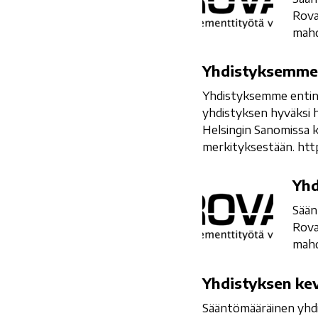
ry:n
Rova
syyskokous
mahd
Yhdistyksemme
Yhdistyksemme 
muistaa
Yhdistyksemme entinen
Hilkka
yhdistyksen hyväksi h
Kotila-
Helsingin Sanomissa 
Martti
merkityksestään. htt
Yhdistyksen
Yhd
syyskokous
Sään
ma
Rova
16.12.2024
mahd
klo
18.00
Yhdistyksen
Yhdistyksen ke
kevätkokous
Sääntömääräinen yhdi