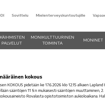
DI
Sovittelu
Mielenterveyskuntoutujille
Vapaa
IKÄIHMISTEN
MONIKULTTUURINEN
MONINET
PALVELUT
TOIMINTA
imääräinen kokous
sen KOKOUS pidetään ke 17.6.2026 klo 12.15 alkaen Lapland
llään sääntöjen 11 §:n mukaisesti sääntöjen muuttaminen, 2. 
okousaineisto Rovalasta opistotoimiston aukioloaikana. Hal