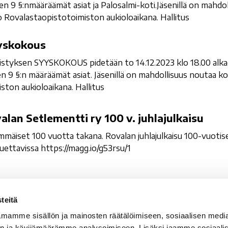
en 9 §:nmääräämät asiat ja Palosalmi-koti.Jäsenillä on mahdol
Rovalastaopistotoimiston aukioloaikana. Hallitus
yskokous
styksen SYYSKOKOUS pidetään to 14.12.2023 klo 18.00 alka
jen 9 §:n määräämät asiat. Jäsenillä on mahdollisuus noutaa k
ston aukioloaikana. Hallitus
alan Setlementti ry 100 v. juhlajulkaisu
mmäiset 100 vuotta takana. Rovalan juhlajulkaisu 100-vuotis
luettavissa https://magg.io/g53rsu/1
teitä
valan Setlementti ry
Sähköpostit
mamme sisällön ja mainosten räätälöimiseen, sosiaalisen medi
vala 5
etunimi.sukunimi@rova
n ja kävijämäärämme analysoimiseen. Lisäksi jaamme sosiaali