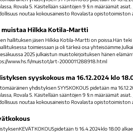
lassa, Rovala 5. Käsitellään sääntöjen 9 §:n määräämät asiat. 
ollisuus noutaa kokousaineisto Rovalasta opistotoimiston au
muistaa Hilkka Kotila-Martti
 hallituksen jäsen Hilkka Kotila-Martti on poissa.Hän teki
allituksessa toimiessaan ja oli tärkeä osa yhteisöämme.Jul
kesäkuussa 2025 julkaistun muistokirjoituksen hänen elämän
ps://www.hs.fi/muistot/art-2000011288918.html
istyksen syyskokous ma 16.12.2024 klo 18.
tömääräinen yhdistyksen SYYSKOKOUS pidetään ma 16.12.20
lassa, Rovala 5. Käsitellään sääntöjen 9 §:n määräämät asiat. 
ollisuus noutaa kokousaineisto Rovalasta opistotoimiston au
vätkokous
styksenKEVÄTKOKOUSpidetään ti 16.4.2024klo 18.00 alkaen