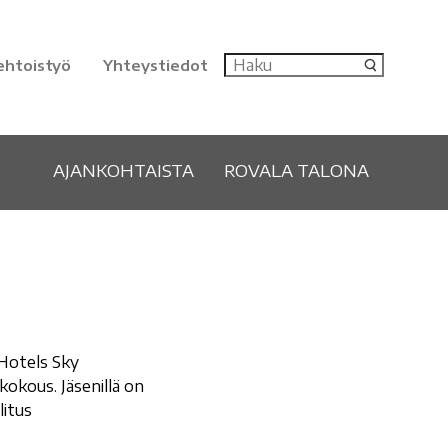
ehtoistyö
Yhteystiedot
AJANKOHTAISTA
ROVALA TALONA
 Hotels Sky
kokous. Jäsenillä on
litus