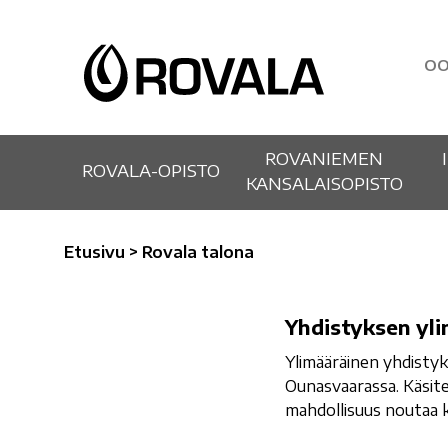
OO
ROVANIEMEN
ROVALA-OPISTO
KANSALAISOPISTO
Etusivu
>
Rovala talona
Yhdistyksen
Yhdistyksen yl
ylimääräinen
Ylimääräinen yhdistyk
kokous
Ounasvaarassa. Käsite
mahdollisuus noutaa k