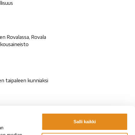
lisuus
en Rovalassa, Rovala
okousaineisto
en taipaleen kunniaksi
Salli kaikki
Yhteystiedot
an
la.fi
Laskutustiedot
sen median,