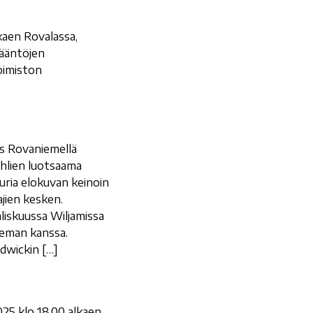
aen Rovalassa,
sääntöjen
oimiston
s Rovaniemellä
hlien luotsaama
uria elokuvan keinoin
ajien kesken.
liskuussa Wiljamissa
neman kanssa.
dwickin […]
5 klo 18.00 alkaen