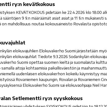
entti ry:n kevätkokous
styksen KEVÄTKOKOUS pidetään ke 22.4.2026 klo 18.00 alk
ä sääntöjen 9 §:n määräämät asiat asiat ja 11 §:n mukaisesti 
lä on mahdollisuus noutaa kokousaineisto Rovalasta opistot
kuvajuhlat
nkylän elokuvajuhlien Elokuvakerho Suomi järjestetään myö
nkylän elokuvajuhlat Tiedote 9.3.2026 Sodankylän elokuvaju
uvakerho Suomi opettaa suomen kieltä ja suomalaista kulttu
uo samalla aitoja kohtaamisia paikallisväestön ja maahanmuutt
niemellä uudenlaisen elokuvakerhon kokeilu käynnistyy maa
istyössä Rovaniemen kaupungin, Rovalan ja Rovaniemen Ci
sysäyksensä Elokuvakerho Suomi sai elokuvaohjaaja Neil Har
alan Setlementti ry:n syyskokous
tömääräinen yhdistyksen SYYSKOKOUS pidetään to 18.12.202