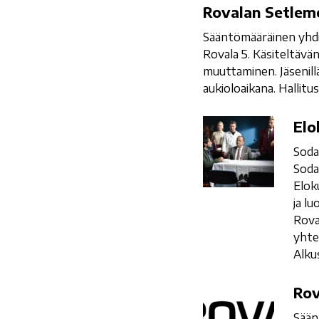
Rovalan
Rovalan Setlem
Setlementti
Sääntömääräinen yhdi
ry:n
Rovala 5. Käsiteltävän
kevätkokous
muuttaminen. Jäsenil
aukioloaikana. Hallitus
Elokuvajuhlat
Elo
Soda
Soda
Elok
ja l
Rova
yhte
Alku
Rovalan
Rov
Setlementti
Sään