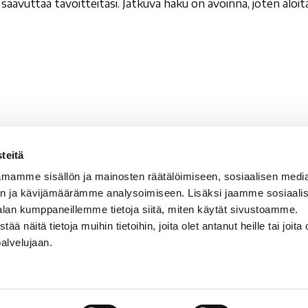
ja saavuttaa tavoitteitasi. Jatkuva haku on avoinna, joten al
teitä
valan Setlementti ry
Sähköpostit
mamme sisällön ja mainosten räätälöimiseen, sosiaalisen medi
vala 5
etunimi.sukunimi@rova
n ja kävijämäärämme analysoimiseen. Lisäksi jaamme sosiaali
100 Rovaniemi
rovala-opisto@rovala.
alan kumppaneillemme tietoja siitä, miten käytät sivustoamme.
kansalaisopisto@roval
näitä tietoja muihin tietoihin, joita olet antanut heille tai joita 
tunnus: 0210668-5
palvelujaan.