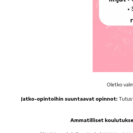
Oletko valm
Jatko-opintoihin suuntaavat opinnot:
Tutust
Ammatilliset koulutukse