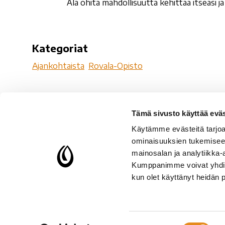
Älä ohita mahdollisuutta kehittää itseäsi 
Kategoriat
Ajankohtaista
Rovala-Opisto
Tämä sivusto käyttää eväs
Ro
Käytämme evästeitä tarjoa
Ro
ominaisuuksien tukemisee
96
mainosalan ja analytiikka-
Kumppanimme voivat yhdistää 
Y-
kun olet käyttänyt heidän 
Setlementtiliiton jäsen
Suostumuksen