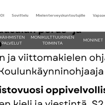
DI
Sovittelu
Mielenterveyskuntoutujille
Vapaa
IKÄIHMISTEN
MONIKULTTUURINEN
MONINET
PALVELUT
TOIMINTA