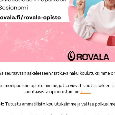
is seuraavaan askeleeseen? Jatkuva haku koulutuksiimme o
u monipuolisiin opintoihimme, jotka vievät sinut askeleen lä
suuntaavista opinnoistamme
täällä
.
t:
Tutustu ammatillisiin koulutuksiimme ja valitse polkusi m