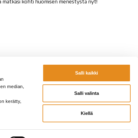
oita matkasi kohti huomisen menestystä nyt!
Salli kaikki
Yhteystiedot
an
la.fi
Laskutustiedot
sen median,
fi
Lomakkeet
Salli valinta
a.fi
on kerätty,
Kiellä