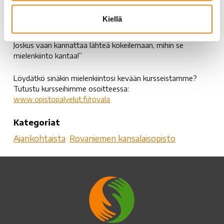
laajentamaan osaamistani ja tästä varmasti jatketaan vielä
lisäopiskelujen merkeissä. Se, millaisen pohjan olen saanut
Kiellä
Rovaniemen kansalaisopiston Lapinvyö-kurssilta, siitä iso
kiitos kuuluu mahtavalle nahkatyön ohjaajalle Tommille.
Joskus vaan kannattaa lähteä kokeilemaan, mihin se
mielenkiinto kantaa!”
Löydätkö sinäkin mielenkiintosi kevään kursseistamme?
Tutustu kursseihimme osoitteessa:
www.opistopalvelut.fi/rovala
Kategoriat
Ajankohtaista
Rovaniemen kansalaisopisto