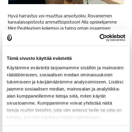
Hyvä harrastus voi muuttua ansiotyöksi. Rovaniemen
kansalaisopistosta ammattiopistoon! Alla opiskelijamme
Meri Peuhkurisen kokemus ja tarina oman osaamisen
lisääntymisestä ja urapolun löytymisestä kansalaisopiston
kurssin avulla.
”Syksyllä 2022 osallistuin Lapinvyö-kurssille. Ensimmäisten
Tämä sivusto käyttää evästeitä
kurssikertojen aikana nahkatyöt veivät mennessään ja pian
alkoi olla nahkatyökaluja ja tarvikkeita monenlaista.
Käytämme evästeitä tarjoamamme sisällön ja mainosten
Keväällä 2023 osallistuin toiselle kurssille, jolloin tein hieman
räätälöimiseen, sosiaalisen median ominaisuuksien
haastavamman lapinvyön. Kevään aikana nahkatyöt
tukemiseen ja kävijämäärämme analysoimiseen. Lisäksi
laajenivat porovarusteiden ja koirien pantojen tekoon.
jaamme sosiaalisen median, mainosalan ja analytiikka-
Samalla hautui ajatus tehdä nahkatöitä työkseen.
alan kumppaneillemme tietoja siitä, miten käytät
sivustoamme. Kumppanimme voivat yhdistää näitä
tietoja muihin tietoihin, joita olet antanut heille tai joita on
kerätty, kun olet käyttänyt heidän palvelujaan.