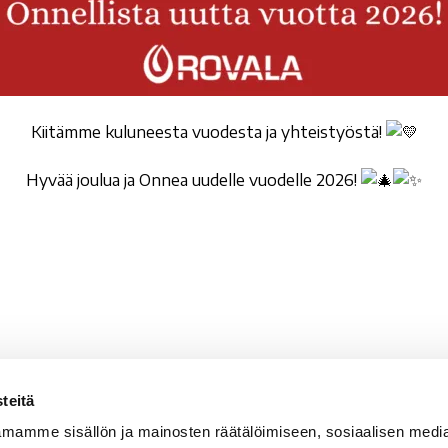
Kiitämme kuluneesta vuodesta ja yhteistyöstä!
Hyvää joulua ja Onnea uudelle vuodelle 2026!
teitä
valan Setlementti ry
Sähköpostit
mamme sisällön ja mainosten räätälöimiseen, sosiaalisen medi
vala 5
etunimi.sukunimi@rova