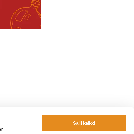
Salli kaikki
Yhteystiedot
an
la.fi