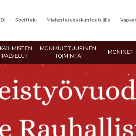
DI
Sovittelu
Mielenterveyskuntoutujille
Vapaa
IKÄIHMISTEN
MONIKULTTUURINEN
MONINET
PALVELUT
TOIMINTA