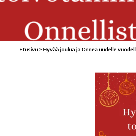
Etusivu
>
Hyvää joulua ja Onnea uudelle vuodel