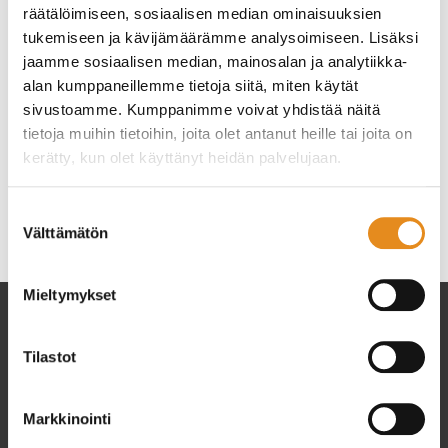
räätälöimiseen, sosiaalisen median ominaisuuksien
tukemiseen ja kävijämäärämme analysoimiseen. Lisäksi
jaamme sosiaalisen median, mainosalan ja analytiikka-
Opistojen toimisto on auki to 22.6. klo 10-12. Palvelemme
alan kumppaneillemme tietoja siitä, miten käytät
seuraavan kerran 26.6. klo 10-15.
sivustoamme. Kumppanimme voivat yhdistää näitä
tietoja muihin tietoihin, joita olet antanut heille tai joita on
Hyvää juhannusta! 💐
kerätty, kun olet käyttänyt heidän palvelujaan.
Kategoriat
Suostumuksen
Ajankohtaista
Rovala-Opisto
Rovaniemen
Välttämätön
valinta
kansalaisopisto
Mieltymykset
Tilastot
Markkinointi