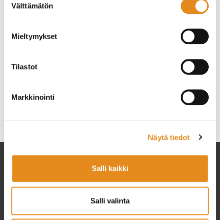
kansalaisopiston lahjakortilla 10.11.
Välttämätön
valinta
Lahjakortit käyvät Rovaniemen kansalaisopiston
kurssimaksuihin ja ovat voimassa vuoden ostopäivästä.
Mieltymykset
Lahjakortteja on saatavilla 20 euron, 30 euron ja 50 euron
summilla.
Tilastot
Lahjakortin voit ostaa osoitteesta
www.opistopalvelut.fi/rovala
tai opiston toimistosta.
Markkinointi
Kategoriat
Ajankohtaista
Rovaniemen kansalaisopisto
Näytä tiedot
Salli kaikki
Salli valinta