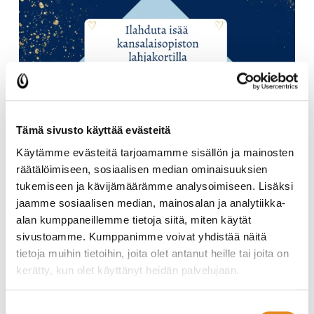
Tämä sivusto käyttää evästeitä
Käytämme evästeitä tarjoamamme sisällön ja mainosten
räätälöimiseen, sosiaalisen median ominaisuuksien
tukemiseen ja kävijämäärämme analysoimiseen. Lisäksi
jaamme sosiaalisen median, mainosalan ja analytiikka-
alan kumppaneillemme tietoja siitä, miten käytät
sivustoamme. Kumppanimme voivat yhdistää näitä
tietoja muihin tietoihin, joita olet antanut heille tai joita on
Isänpäivä lähestyy!
kerätty, kun olet käyttänyt heidän palvelujaan.
Ilahduta isää, vaaria tai muuta sinulle tärkeää ihmistä
Suostumuksen