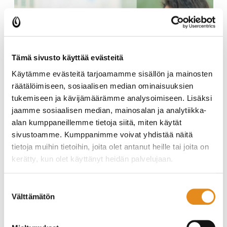
Tämä sivusto käyttää evästeitä
Käytämme evästeitä tarjoamamme sisällön ja mainosten
räätälöimiseen, sosiaalisen median ominaisuuksien
tukemiseen ja kävijämäärämme analysoimiseen. Lisäksi
jaamme sosiaalisen median, mainosalan ja analytiikka-
alan kumppaneillemme tietoja siitä, miten käytät
sivustoamme. Kumppanimme voivat yhdistää näitä
tietoja muihin tietoihin, joita olet antanut heille tai joita on
kerätty, kun olet käyttänyt heidän palvelujaan.
Suostumuksen
Välttämätön
Jatkuva haku ammatillisiin koulutuksiin on käynnissä!
valinta
Syksyn soveltavuuskoepäivät ovat: 11.8. ja 29.9.