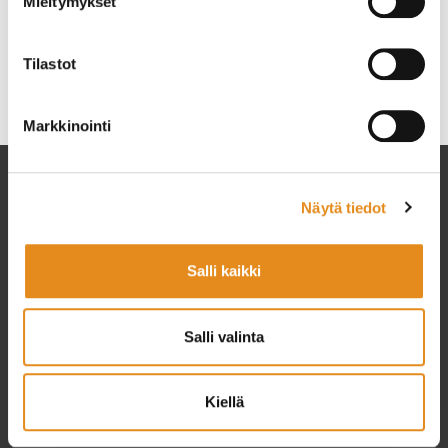
Mieltymykset
Tutustu tarjontaamme ja hae meille
täällä
.
Tilastot
Kategoriat
Ajankohtaista
Rovala-Opisto
Markkinointi
Näytä tiedot
Salli kaikki
Salli valinta
Setlementtiliiton jäsen
Kiellä
Rovalan Setlementti ry
Rovala 5