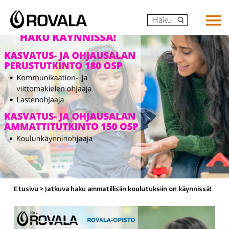
MENU: OP
Etusivu
>
Jatkuva haku ammatillisiin koulutuksiin on käynnissä!