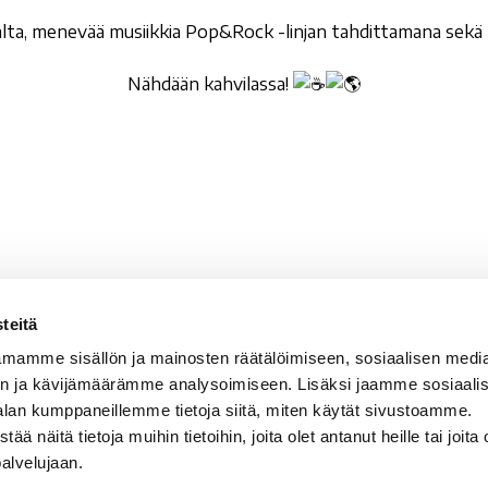
alta, menevää musiikkia Pop&Rock -linjan tahdittamana sek
Nähdään kahvilassa!
teitä
valan Setlementti ry
Sähköpostit
mamme sisällön ja mainosten räätälöimiseen, sosiaalisen medi
vala 5
etunimi.sukunimi@rova
n ja kävijämäärämme analysoimiseen. Lisäksi jaamme sosiaali
100 Rovaniemi
rovala-opisto@rovala.
alan kumppaneillemme tietoja siitä, miten käytät sivustoamme.
kansalaisopisto@roval
näitä tietoja muihin tietoihin, joita olet antanut heille tai joita 
tunnus: 0210668-5
palvelujaan.