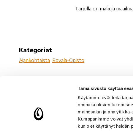
Tarjolla on makuja maailm
Kategoriat
Ajankohtaista
Rovala-Opisto
Tämä sivusto käyttää eväs
Ro
Käytämme evästeitä tarjoa
Ro
ominaisuuksien tukemisee
96
mainosalan ja analytiikka-
Kumppanimme voivat yhdistää 
Y-
kun olet käyttänyt heidän 