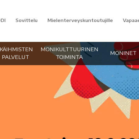
DI
Sovittelu
Mielenterveyskuntoutujille
Vapaa
IKÄIHMISTEN
MONIKULTTUURINEN
MONINET
PALVELUT
TOIMINTA