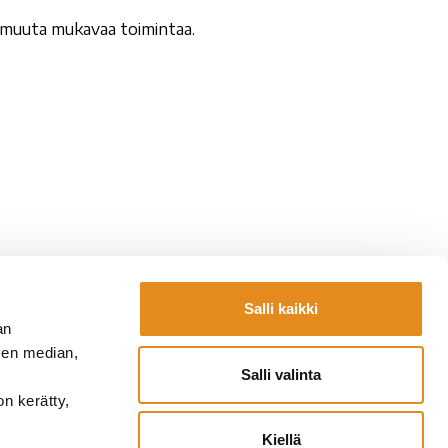
ä muuta mukavaa toimintaa.
Salli kaikki
Yhteystiedot
an
la.fi
Laskutustiedot
sen median,
fi
Lomakkeet
Salli valinta
a.fi
on kerätty,
Kiellä