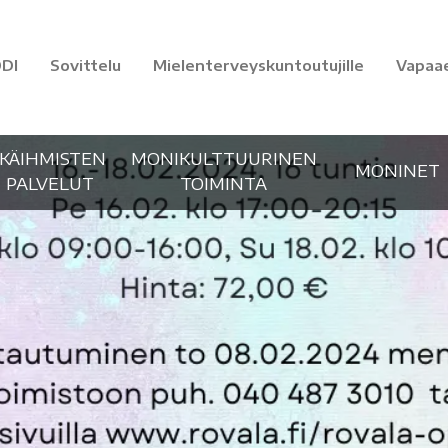
DI
Sovittelu
Mielenterveyskuntoutujille
Vapaa
IKÄIHMISTEN
MONIKULTTUURINEN
MONINET
PALVELUT
TOIMINTA