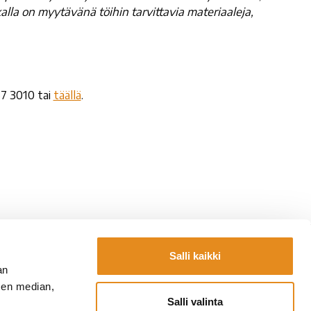
lla on myytävänä töihin tarvittavia materiaaleja,
7 3010 tai
täällä
.
Salli kaikki
Yhteystiedot
an
la.fi
Laskutustiedot
sen median,
fi
Lomakkeet
Salli valinta