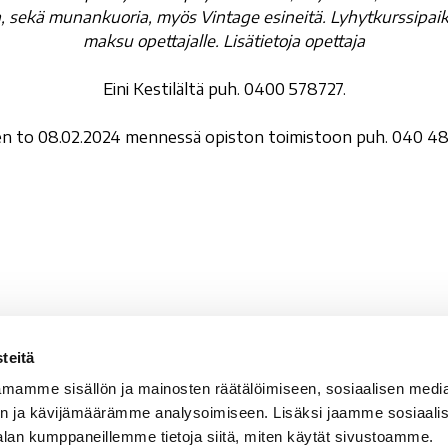
oja, sekä munankuoria,
myös Vintage esineitä. Lyhytkurssipaika
maksu opettajalle. Lisätietoja opettaja
Eini Kestilältä puh. 0400 578727.
en to 08.02.2024 mennessä opiston toimistoon puh. 040 48
teitä
valan Setlementti ry
Sähköpostit
mamme sisällön ja mainosten räätälöimiseen, sosiaalisen medi
vala 5
etunimi.sukunimi@rova
n ja kävijämäärämme analysoimiseen. Lisäksi jaamme sosiaali
100 Rovaniemi
rovala-opisto@rovala.
alan kumppaneillemme tietoja siitä, miten käytät sivustoamme.