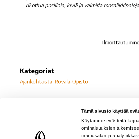
rikottua posliinia, kiviä ja valmiita mosaiikkipal
Ilmoittautumin
Kategoriat
Ajankohtaista
Rovala-Opisto
Tämä sivusto käyttää eväs
Ro
Käytämme evästeitä tarjoa
Ro
ominaisuuksien tukemisee
96
mainosalan ja analytiikka-