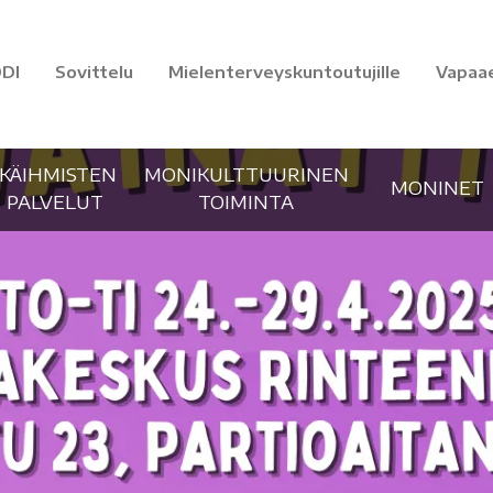
DI
Sovittelu
Mielenterveyskuntoutujille
Vapaa
IKÄIHMISTEN
MONIKULTTUURINEN
MONINET
PALVELUT
TOIMINTA