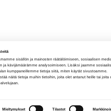
teitä
valan Setlementti ry
Sähköpostit
mamme sisällön ja mainosten räätälöimiseen, sosiaalisen medi
vala 5
etunimi.sukunimi@rova
n ja kävijämäärämme analysoimiseen. Lisäksi jaamme sosiaali
100 Rovaniemi
rovala-opisto@rovala.
alan kumppaneillemme tietoja siitä, miten käytät sivustoamme.
kansalaisopisto@roval
näitä tietoja muihin tietoihin, joita olet antanut heille tai joita 
tunnus: 0210668-5
palvelujaan.
Mieltymykset
Tilastot
Markkinoin