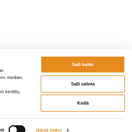
Salli kaikki
Yhteystiedot
an
la.fi
Laskutustiedot
sen median,
fi
Lomakkeet
Salli valinta
a.fi
on kerätty,
Kiellä
ti
Näytä tiedot