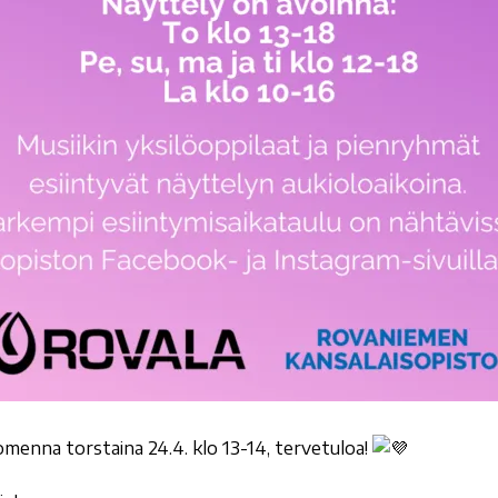
menna torstaina 24.4. klo 13-14, tervetuloa!