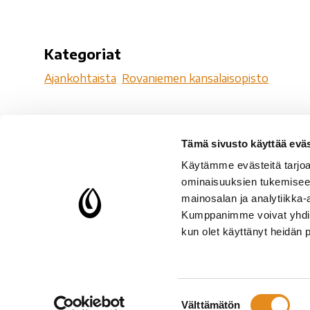
Kategoriat
Ajankohtaista
Rovaniemen kansalaisopisto
Tämä sivusto käyttää eväs
Ro
Käytämme evästeitä tarjoa
Ro
ominaisuuksien tukemisee
96
mainosalan ja analytiikka-
Kumppanimme voivat yhdistää 
Y-
kun olet käyttänyt heidän 
Setlementtiliiton jäsen
Suostumuksen
Välttämätön