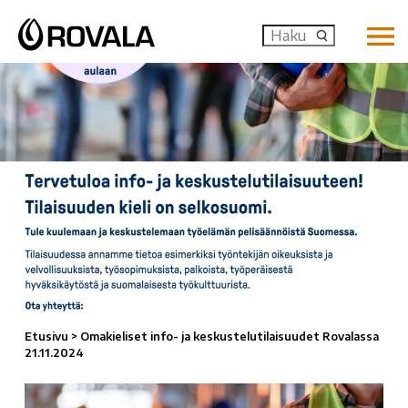
MENU: OP
Etusivu
>
Omakieliset info- ja keskustelutilaisuudet Rovalassa
21.11.2024