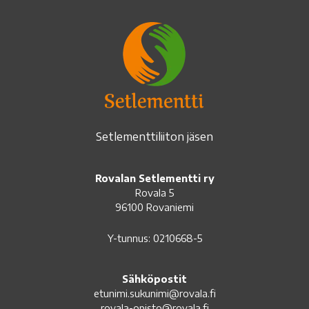
Setlementtiliiton jäsen
Rovalan Setlementti ry
Rovala 5
96100 Rovaniemi
Y-tunnus: 0210668-5
Sähköpostit
etunimi.sukunimi@rovala.fi
rovala-opisto@rovala.fi