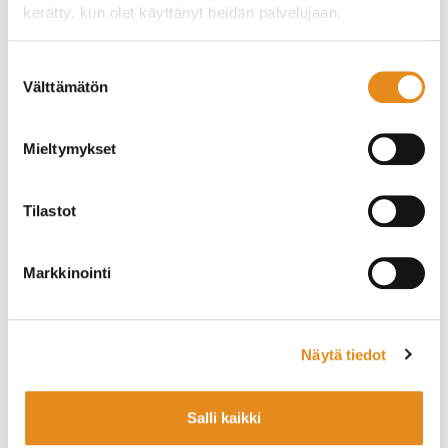
kerätty, kun olet käyttänyt heidän palvelujaan.
Suostumuksen
Välttämätön
valinta
Mieltymykset
Tilastot
Markkinointi
Näytä tiedot
Salli kaikki