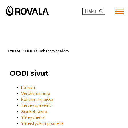
MENU: OP
Etusivu
>
OODI
>
Kohtaamispaikka
OODI sivut
Etusivu
Vertaistoiminta
Kohtaamispaikka
Terveyspalvelut
Ajankohtaista
Yhteystiedot
Yhteistyökumppaneille