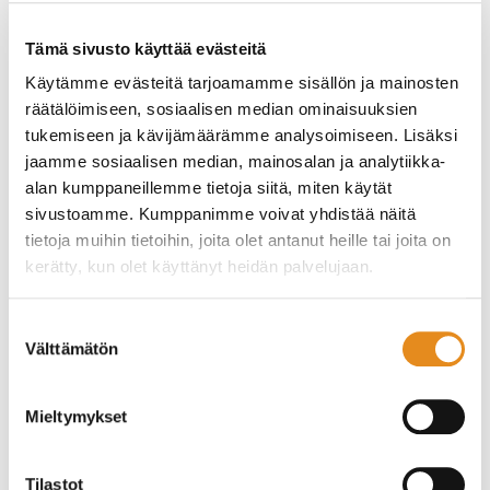
tai terveyden edistämiseen.
Oodissa järjestetään myös suljettuja ryhmiä
Tämä sivusto käyttää evästeitä
vertaisten omien toiveiden mukaan. Ryhmiin
Käytämme evästeitä tarjoamamme sisällön ja mainosten
ilmoittaudutaan etukäteen ja ne kokoontuvat
räätälöimiseen, sosiaalisen median ominaisuuksien
etukäteen sovittuna aikana tietyn ajan.
tukemiseen ja kävijämäärämme analysoimiseen. Lisäksi
Ryhmien teemat voivat liittyä esimerkiksi.
jaamme sosiaalisen median, mainosalan ja analytiikka-
seksuaaliterveyteen, lähisuhdeväkivaltaan,
alan kumppaneillemme tietoja siitä, miten käytät
hyvinvointiin tai elämäntaitoihin.
sivustoamme. Kumppanimme voivat yhdistää näitä
Ryhmiä voi ohjata Oodin työntekijöiden lisäksi
tietoja muihin tietoihin, joita olet antanut heille tai joita on
vertaisten toivomat yhteistyökumppanit ja
asiantuntijat.
kerätty, kun olet käyttänyt heidän palvelujaan.
Retket
Suostumuksen
Välttämätön
valinta
Oodissa järjestetään kaikille avoimia retkiä
muutaman kerran vuodessa.
Mieltymykset
Retkien tarkoituksena on virkistäytyä mukavassa ja
turvallisessa seurassa tai vaikkapa tutustua
erilaisiin harrastusmahdollisuuksiin.
Tilastot