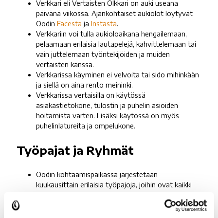
Verkkari eli Vertaisten Olkkari on auki useana
päivänä viikossa. Ajankohtaiset aukiolot löytyvät
Oodin
Facesta
ja
Instasta
.
Verkkariin voi tulla aukioloaikana hengailemaan,
pelaamaan erilaisia lautapelejä, kahvittelemaan tai
vain juttelemaan työntekijöiden ja muiden
vertaisten kanssa.
Verkkarissa käyminen ei velvoita tai sido mihinkään
ja siellä on aina rento meininki.
Verkkarissa vertaisilla on käytössä
asiakastietokone, tulostin ja puhelin asioiden
hoitamista varten. Lisäksi käytössä on myös
puhelinlatureita ja ompelukone.
Työpajat ja Ryhmät
Oodin kohtaamispaikassa järjestetään
kuukausittain erilaisia työpajoja, joihin ovat kaikki
tervetulleita.
Työpajojen teemat vaihtelevat ja ne voivat liittyä
esimerkiksi käden taitoihin, liikuntaan, hyvinvointiin