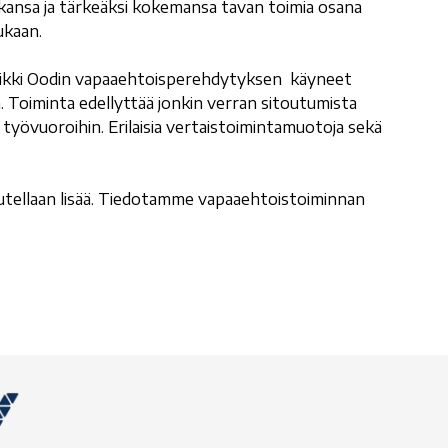
aikkansa ja tärkeäksi kokemansa tavan toimia osana
ukaan.
kaikki Oodin vapaaehtoisperehdytyksen käyneet
. Toiminta edellyttää jonkin verran sitoutumista
työvuoroihin. Erilaisia vertaistoimintamuotoja sekä
jutellaan lisää. Tiedotamme vapaaehtoistoiminnan