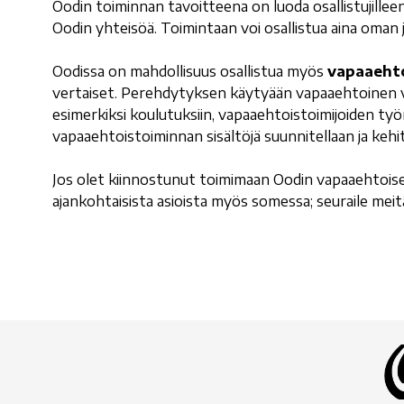
Oodin toiminnan tavoitteena on luoda osallistujillee
Oodin yhteisöä. Toimintaan voi osallistua aina oman
Oodissa on mahdollisuus osallistua myös
vapaaeht
vertaiset. Perehdytyksen käytyään vapaaehtoinen voi
esimerkiksi koulutuksiin, vapaaehtoistoimijoiden ty
vapaaehtoistoiminnan sisältöjä suunnitellaan ja kehi
Jos olet kiinnostunut toimimaan Oodin vapaaehtoise
ajankohtaisista asioista myös somessa; seuraile mei