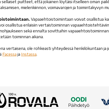
n sellaiset puitteet, että jokainen löytäisi itselleen oman p
 jaksamisen, mielenkiinnon, voimavarojen ja toimintakyvyn m
oistoimintaan.
Vapaaehtoistoimintaan voivat osallistua 
 osallistua erilaisiin vertaistoiminnan vapaaehtoistehtäviin
önohjaukseen sekä ennalta sovittuihin vapaaehtoistoiminnan 
tetään toiminnan aikana.
na vertaisena, ole rohkeasti yhteydessä henkilökuntaan ja 
tä
Facessa
ja
Instassa
.