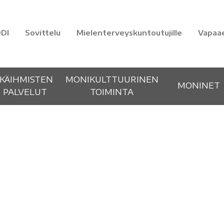
DI
Sovittelu
Mielenterveyskuntoutujille
Vapaa
IKÄIHMISTEN
MONIKULTTUURINEN
MONINET
PALVELUT
TOIMINTA