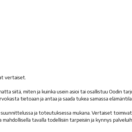
t vertaiset.
atta siitä, miten ja kuinka usein asioi tai osallistuu Oodin tarj
arvokasta tietoaan ja antaa ja saada tukea samassa elämäntil
 suunnittelussa ja toteutuksessa mukana. Vertaiset toimivat
la mahdollisella tavalla todellisiin tarpeisiin ja kynnys palvelu