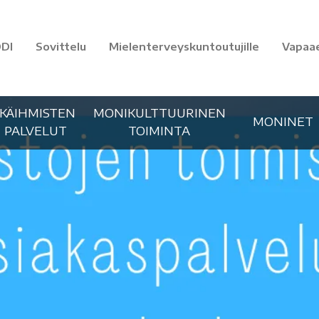
DI
Sovittelu
Mielenterveyskuntoutujille
Vapaa
IKÄIHMISTEN
MONIKULTTUURINEN
MONINET
PALVELUT
TOIMINTA