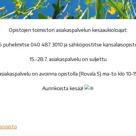
Opistojen toimiston asiakaspalvelun kesäaukioloajat:
-15 puhelimitse 040 487 3010 ja sähköpostitse kansalaisopist
15.-28.7. asiakaspalvelu on suljettu
 asiakaspalvelu on avoinna opistolla (Rovala 5) ma-to klo 10-15
Aurinkoista kesää!
sopisto