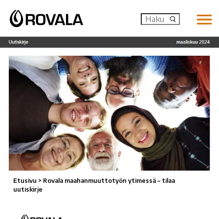
MENU: OP
Etusivu
>
Rovala maahanmuuttotyön ytimessä – tilaa
uutiskirje