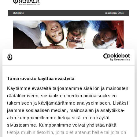
Tämä sivusto käyttää evästeitä
Käytämme evästeitä tarjoamamme sisällön ja mainosten
räätälöimiseen, sosiaalisen median ominaisuuksien
tukemiseen ja kävijämäärämme analysoimiseen. Lisäksi
jaamme sosiaalisen median, mainosalan ja analytiikka-
Rovalan monikulttuurinen työ on alkanut julkaista yhteistä
uutiskirjettä. Uutiskirjeemme on tarkoitettu erityisesti
alan kumppaneillemme tietoja siitä, miten käytät
maahanmuuttotyön parissa työskenteleville ja asiasta
sivustoamme. Kumppanimme voivat yhdistää näitä
kiinnostuneille. Uutiskirjeessämme kerromme
tietoja muihin tietoihin, joita olet antanut heille tai joita on
maahanmuuttajataustaisten tarinoita asumisesta,