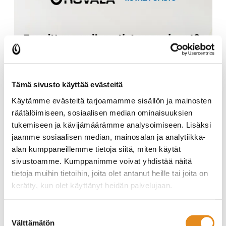
Tämä sivusto käyttää evästeitä
Käytämme evästeitä tarjoamamme sisällön ja mainosten
räätälöimiseen, sosiaalisen median ominaisuuksien
tukemiseen ja kävijämäärämme analysoimiseen. Lisäksi
jaamme sosiaalisen median, mainosalan ja analytiikka-
alan kumppaneillemme tietoja siitä, miten käytät
sivustoamme. Kumppanimme voivat yhdistää näitä
tietoja muihin tietoihin, joita olet antanut heille tai joita on
kerätty, kun olet käyttänyt heidän palvelujaan.
Oikeustieteen valmennuskurssi, 4 ov vko 17-20
Suostumuksen
Haluatko valmistautua oikeustieteen pääsykokeisiin
Välttämätön
valinta