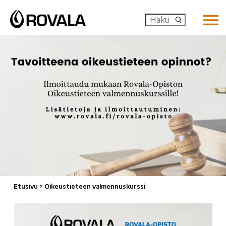
MENU: OP
Etusivu
>
Oikeustieteen valmennuskurssi