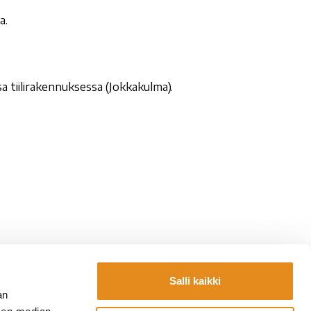
a.
 tiilirakennuksessa (Jokkakulma).
Salli kaikki
Yhteystiedot
an
la.fi
Laskutustiedot