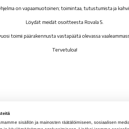
hjelma on vapaamuotoinen; toimintaa, tutustumista ja kahvi
Löydät meidät osoitteesta Rovala 5.
ovuosi toimii päärakennusta vastapäätä olevassa vaaleammassa
Tervetuloa!
teitä
valan Setlementti ry
Sähköpostit
mamme sisällön ja mainosten räätälöimiseen, sosiaalisen medi
vala 5
etunimi.sukunimi@rova