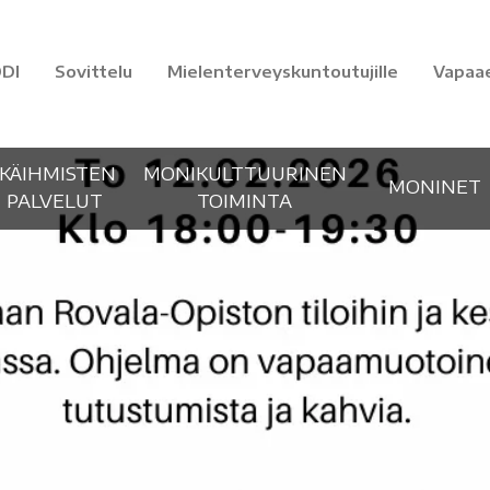
DI
Sovittelu
Mielenterveyskuntoutujille
Vapaa
IKÄIHMISTEN
MONIKULTTUURINEN
MONINET
PALVELUT
TOIMINTA