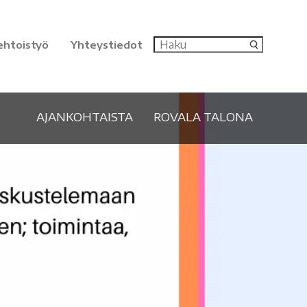
ehtoistyö
Yhteystiedot
AJANKOHTAISTA
ROVALA TALONA