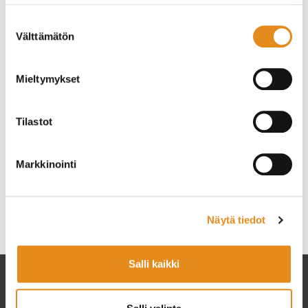
Suostumuksen
Välttämätön
valinta
Rovaniemen kansalaisopisto osallistuu tänäkin vuonna
Mieltymykset
Rovaniemen kädentaitomessuille, jotka järjestetään Lappi
Areenalla.
Tilastot
Yläpuolella Lapin kansalaisopistojen työnäytösten
aikataulu.
Markkinointi
Tervetuloa!
Kategoriat
Näytä tiedot
Ajankohtaista
Rovaniemen kansalaisopisto
Salli kaikki