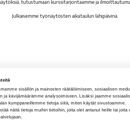
ytöksiä, tutustumaan kurssitarjontaamme ja ilmoittautuma
Julkaisemme työnäytösten aikataulun lähipäivinä.
teitä
valan Setlementti ry
Sähköpostit
mamme sisällön ja mainosten räätälöimiseen, sosiaalisen medi
vala 5
etunimi.sukunimi@rova
n ja kävijämäärämme analysoimiseen. Lisäksi jaamme sosiaali
100 Rovaniemi
rovala-opisto@rovala.
alan kumppaneillemme tietoja siitä, miten käytät sivustoamme.
kansalaisopisto@roval
näitä tietoja muihin tietoihin, joita olet antanut heille tai joita 
tunnus: 0210668-5
palvelujaan.