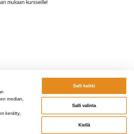
an mukaan kursseille!
Salli kaikki
Yhteystiedot
an
la.fi
Laskutustiedot
sen median,
fi
Lomakkeet
Salli valinta
a.fi
on kerätty,
Kiellä