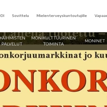
DI
Sovittelu
Mielenterveyskuntoutujille
Vapaa
IKÄIHMISTEN
MONIKULTTUURINEN
MONINET
PALVELUT
TOIMINTA