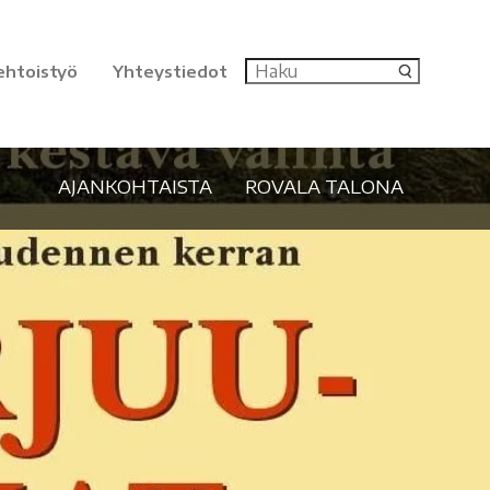
ehtoistyö
Yhteystiedot
AJANKOHTAISTA
ROVALA TALONA