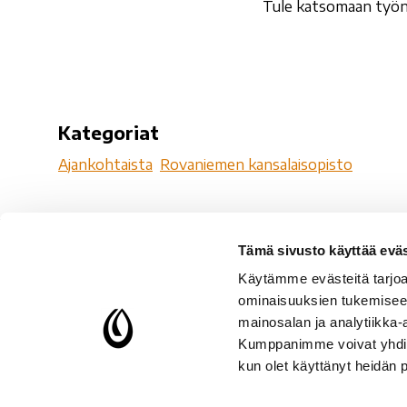
Tule katsomaan työnä
Kategoriat
Ajankohtaista
Rovaniemen kansalaisopisto
Tämä sivusto käyttää eväs
Ro
Käytämme evästeitä tarjoa
Ro
ominaisuuksien tukemisee
96
mainosalan ja analytiikka-
Kumppanimme voivat yhdistää 
Y-
kun olet käyttänyt heidän 