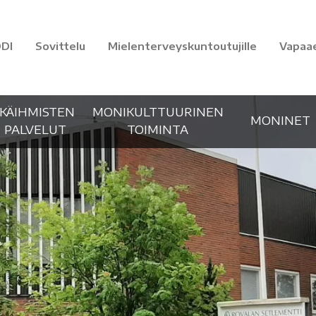
DI
Sovittelu
Mielenterveyskuntoutujille
Vapaa
IKÄIHMISTEN
MONIKULTTUURINEN
MONINET
PALVELUT
TOIMINTA