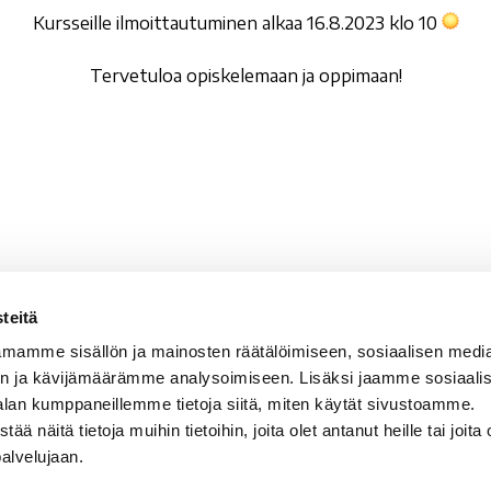
Kursseille ilmoittautuminen alkaa 16.8.2023 klo 10
Tervetuloa opiskelemaan ja oppimaan!
teitä
valan Setlementti ry
Sähköpostit
mamme sisällön ja mainosten räätälöimiseen, sosiaalisen medi
vala 5
etunimi.sukunimi@rova
n ja kävijämäärämme analysoimiseen. Lisäksi jaamme sosiaali
100 Rovaniemi
rovala-opisto@rovala.
alan kumppaneillemme tietoja siitä, miten käytät sivustoamme.
kansalaisopisto@roval
näitä tietoja muihin tietoihin, joita olet antanut heille tai joita 
tunnus: 0210668-5
palvelujaan.