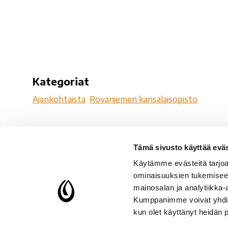
Kategoriat
Ajankohtaista
Rovaniemen kansalaisopisto
Tämä sivusto käyttää eväs
Ro
Käytämme evästeitä tarjoa
Ro
ominaisuuksien tukemisee
96
mainosalan ja analytiikka-
Kumppanimme voivat yhdistää 
Y-
kun olet käyttänyt heidän 