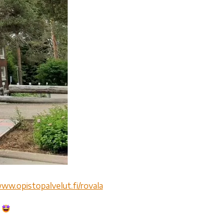
ww.opistopalvelut.fi/rovala
a