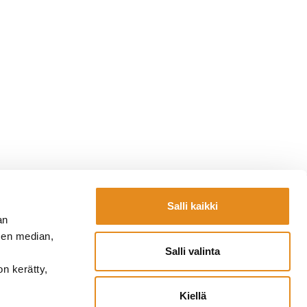
Salli kaikki
Yhteystiedot
an
la.fi
Laskutustiedot
sen median,
fi
Lomakkeet
Salli valinta
a.fi
on kerätty,
Kiellä