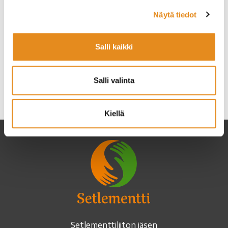
Rovaniemen kaupungin työllisyyspalvelut, Valtakatu
Näytä tiedot
16
Osviitta
Salli kaikki
Ilmoittautuminen kursseille alkaa ke 5.8.2026 klo
10.
Salli valinta
Kategoriat
Ajankohtaista
Rovaniemen kansalaisopisto
Kiellä
Setlementtiliiton jäsen