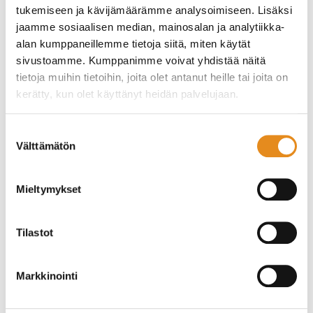
tukemiseen ja kävijämäärämme analysoimiseen. Lisäksi
Voit jo tutustua kursseihin
tästä
.
jaamme sosiaalisen median, mainosalan ja analytiikka-
alan kumppaneillemme tietoja siitä, miten käytät
Uusi opinto-ohjelma jaetaan opiston telineisiin
heinäkuun
sivustoamme. Kumppanimme voivat yhdistää näitä
puolivälissä.
Samaan aikaan julkaisemme myös opinto-
tietoja muihin tietoihin, joita olet antanut heille tai joita on
ohjelman nettiversion.
kerätty, kun olet käyttänyt heidän palvelujaan.
Opiston jakotelineitä on seuraavissa paikoissa:
Suostumuksen
Rovala 5 (opistotalo)
Välttämätön
valinta
K-Supermarket Kauppatori
Kauppakeskus Rinteenkulma (1. kerros lähellä K-
Mieltymykset
supermarketin ja kukkakaupan sisäänkäyntiä)
K-Supermarket Ounasvaara
S-Market Saarenkylä
Tilastot
Minimani
Prisma (Gigantin puoleinen käytävä)
K-Market Sinettä
Markkinointi
Sale Muurola
S-Market Talvitie
Pääkirjasto