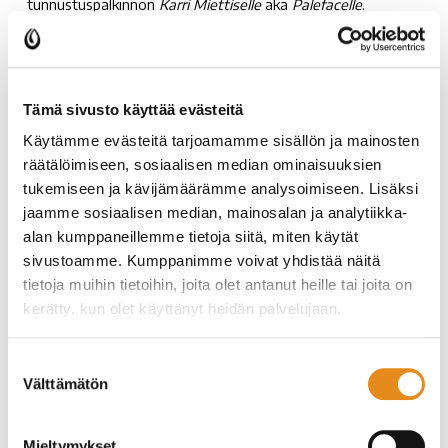
tunnustuspalkinnon
Karri Miettiselle
aka
Palefacelle
.
Miettinen palkittiin juhlallisin seremonioin
Setlementtipäivillä, jotka pidettiin Vuolle-talolla Oulussa
24.11.2022. Paikalla oli n. 100 sote-järjestötyön
ammattilaista ympäri Suomen.
Tämä sivusto käyttää evästeitä
https://setlementti.fi/ajankohtaista/suomen-
setlementtiliiton-ihmisen-puolella-tunnustuspalkinto-
Käytämme evästeitä tarjoamamme sisällön ja mainosten
artisti-palefacelle/
räätälöimiseen, sosiaalisen median ominaisuuksien
tukemiseen ja kävijämäärämme analysoimiseen. Lisäksi
jaamme sosiaalisen median, mainosalan ja analytiikka-
alan kumppaneillemme tietoja siitä, miten käytät
sivustoamme. Kumppanimme voivat yhdistää näitä
tietoja muihin tietoihin, joita olet antanut heille tai joita on
kerätty, kun olet käyttänyt heidän palvelujaan.
Suostumuksen
Välttämätön
valinta
Mieltymykset