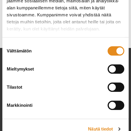
jaamme sosiaalisen median, mainosalan ja analytiikka-
Opinnot järjestetään yhteistyössä Lapin AMK:n kanssa.
alan kumppaneillemme tietoja siitä, miten käytät
Suoritetut 60 op oikeuttavat erilliseen hakuun tutkinto-
opiskelijaksi.
Lue lisää.
sivustoamme. Kumppanimme voivat yhdistää näitä
tietoja muihin tietoihin, joita olet antanut heille tai joita on
Kategoriat
kerätty, kun olet käyttänyt heidän palvelujaan.
Ajankohtaista
Rovala-Opisto
Suostumuksen
Välttämätön
valinta
Mieltymykset
Tilastot
Markkinointi
Setlementtiliiton jäsen
Rovalan Setlementti ry
Näytä tiedot