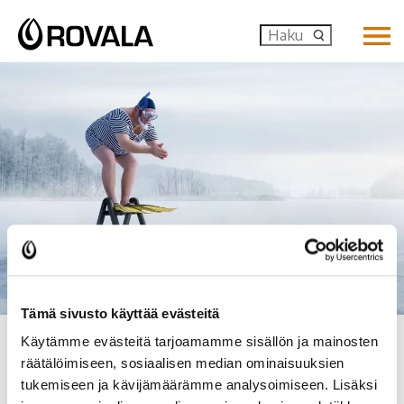
MENU: OP
Tämä sivusto käyttää evästeitä
Etusivu
>
Uusi koulutus – sosionomi monimuoto
Käytämme evästeitä tarjoamamme sisällön ja mainosten
räätälöimiseen, sosiaalisen median ominaisuuksien
Työn ohessa uusille urille! Rovala-Opiston Sosionomin 60
tukemiseen ja kävijämäärämme analysoimiseen. Lisäksi
op monimuoto-opinnot voit suorittaa myös työn ohessa.