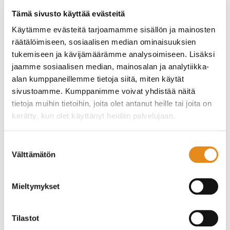
Tämä sivusto käyttää evästeitä
Käytämme evästeitä tarjoamamme sisällön ja mainosten
räätälöimiseen, sosiaalisen median ominaisuuksien
tukemiseen ja kävijämäärämme analysoimiseen. Lisäksi
jaamme sosiaalisen median, mainosalan ja analytiikka-
alan kumppaneillemme tietoja siitä, miten käytät
sivustoamme. Kumppanimme voivat yhdistää näitä
tietoja muihin tietoihin, joita olet antanut heille tai joita on
kerätty, kun olet käyttänyt heidän palvelujaan.
Suostumuksen
Välttämätön
valinta
Uusia lyhytkursseja!
Mieltymykset
Uutta Rovala-Opistossa:
Tilastot